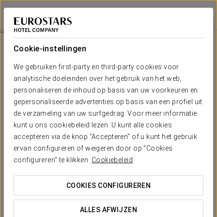
Eurostars Matosinhos
PORTO - MATOSINHOS
Inloggen bij Sta
Romantische Ervaring
Cookie-instellingen
We gebruiken first-party en third-party cookies voor
analytische doeleinden over het gebruik van het web,
personaliseren de inhoud op basis van uw voorkeuren en
gepersonaliseerde advertenties op basis van een profiel uit
de verzameling van uw surfgedrag. Voor meer informatie
kunt u ons cookiebeleid lezen. U kunt alle cookies
accepteren via de knop "Accepteren" of u kunt het gebruik
€ 35
ervan configureren of weigeren door op "Cookies
Romantische Ervaring
configureren" te klikken.
Cookiebeleid
Maak van uw verblijf een bijzondere gelegenheid met een
COOKIES CONFIGUREREN
ervaring die speciaal is ontworpen om samen van te
genieten. Verras die speciale persoon en creëer
ALLES AFWIJZEN