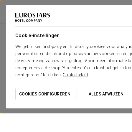
Eurostars Hotel Company
Portugal
Porto - Matosinhos
Eurostars M
Cookie-instellingen
We gebruiken first-party en third-party cookies voor analyti
personaliseren de inhoud op basis van uw voorkeuren en gep
de verzameling van uw surfgedrag. Voor meer informatie kun
accepteren via de knop "Accepteren" of u kunt het gebruik 
configureren" te klikken.
Cookiebeleid
Gourmetervaring
COOKIES CONFIGUREREN
ALLES AFWIJZEN
€ 50
BEKIJK AANBIEDING