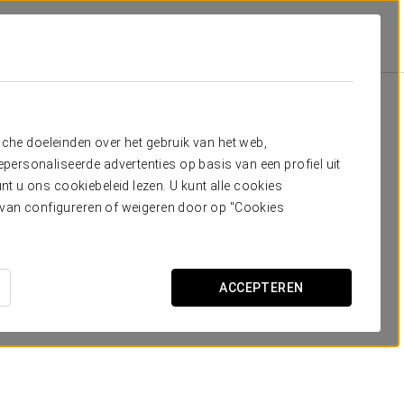
atosinhos
Aanbiedingen
Aanbiedingen
sche doeleinden over het gebruik van het web,
ersonaliseerde advertenties op basis van een profiel uit
t u ons cookiebeleid lezen. U kunt alle cookies
ervan configureren of weigeren door op "Cookies
Boottochtje
ACCEPTEREN
€ 20
BEKIJK AANBIEDING