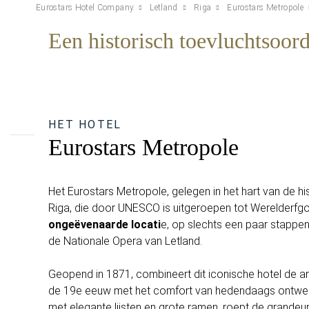
Eurostars Hotel Company
Letland
Riga
Eurostars Metropole
Een historisch toevluchtsoord
HET HOTEL
Eurostars Metropole
Het Eurostars Metropole, gelegen in het hart van de h
Riga, die door UNESCO is uitgeroepen tot Werelderfgo
ongeëvenaarde locati
e, op slechts een paar stappen
de Nationale Opera van Letland.
Geopend in 1871, combineert dit iconische hotel de a
de 19e eeuw met het comfort van hedendaags ontwe
met elegante lijsten en grote ramen, roept de grandeur