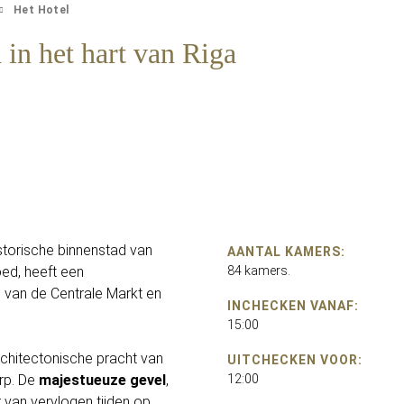
Het Hotel
 in het hart van Riga
istorische binnenstad van
AANTAL KAMERS:
ed, heeft een
84 kamers.
 van de Centrale Markt en
INCHECKEN VANAF:
15:00
rchitectonische pracht van
UITCHECKEN VOOR:
rp. De
majestueuze gevel
,
12:00
 van vervlogen tijden op,