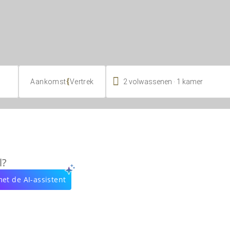

.
{
2
volwassenen
1
kamer
Aankomst
Vertrek
l?
et de AI-assistent