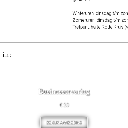
Winteruren: dinsdag t/m zo
Zomeruren: dinsdag t/m zo
Trefpunt: halte Rode Kruis (
 in:
Businesservaring
€ 20
BEKIJK AANBIEDING