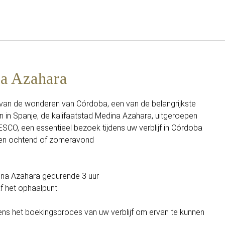
Nederlands
Inloggen bij Star Traveler of 
a Azahara
van de wonderen van Córdoba, een van de belangrijkste
 in Spanje, de kalifaatstad Medina Azahara, uitgeroepen
SCO, een essentieel bezoek tijdens uw verblijf in Córdoba
 een ochtend of zomeravond
ina Azahara gedurende 3 uur
f het ophaalpunt.
ens het boekingsproces van uw verblijf om ervan te kunnen