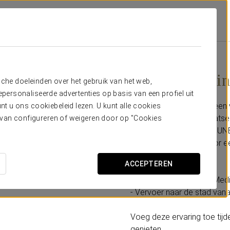
biedingen
Ontdek Medina Azahara
30€
Ontdek Medin
sche doeleinden over het gebruik van het web,
ersonaliseerde advertenties op basis van een profiel uit
Ontdek de charme van een 
t u ons cookiebeleid lezen. U kunt alle cookies
archeologische vindplaatsen
ervan configureren of weigeren door op "Cookies
tot werelderfgoed door UNE
en het perfecte plan voor
ACCEPTEREN
Omvat:
- Begeleid bezoek aan Med
- Vervoer naar de stad vana
Voeg deze ervaring toe tijd
genieten.