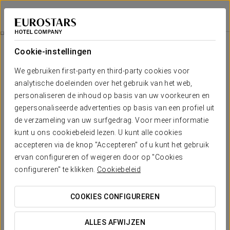
Eurostars Palacio Santa Marta
CÁCERES - TRUJILLO
Inloggen bij Sta
Gourmetervaring
Cookie-instellingen
We gebruiken first-party en third-party cookies voor
analytische doeleinden over het gebruik van het web,
personaliseren de inhoud op basis van uw voorkeuren en
gepersonaliseerde advertenties op basis van een profiel uit
de verzameling van uw surfgedrag. Voor meer informatie
kunt u ons cookiebeleid lezen. U kunt alle cookies
accepteren via de knop "Accepteren" of u kunt het gebruik
€ 35
ervan configureren of weigeren door op "Cookies
Gourmetervaring
configureren" te klikken.
Cookiebeleid
Ontdek het authentieke Extremadura.
COOKIES CONFIGUREREN
Inclusief:
ALLES AFWIJZEN