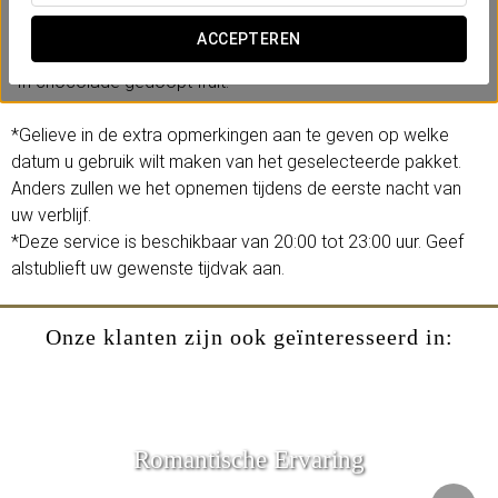
-Verblijf in superior kamer (afhankelijk van beschikbaarheid).
-Proeverij op de kamer: een selectie Iberische vleeswaren en
ACCEPTEREN
kazen van Extremadura, en een fles lokale, rode wijn.
-In chocolade gedoopt fruit.
*Gelieve in de extra opmerkingen aan te geven op welke
datum u gebruik wilt maken van het geselecteerde pakket.
Anders zullen we het opnemen tijdens de eerste nacht van
uw verblijf.
*Deze service is beschikbaar van 20:00 tot 23:00 uur. Geef
alstublieft uw gewenste tijdvak aan.
Onze klanten zijn ook geïnteresseerd in:
Romantische Ervaring