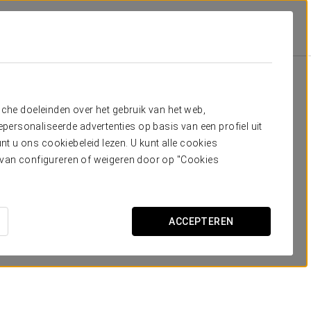
Faciliteiten En Service
Horeca
Horeca
sche doeleinden over het gebruik van het web,
ersonaliseerde advertenties op basis van een profiel uit
t u ons cookiebeleid lezen. U kunt alle cookies
ervan configureren of weigeren door op "Cookies
ACCEPTEREN