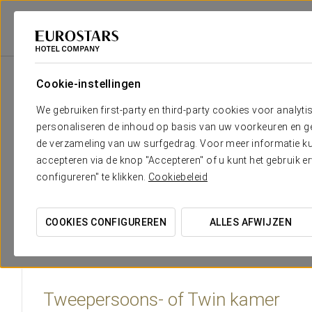
Eurostars Hotel Company
Portugal
Porto
Eurostars Porto Centro
Cookie-instellingen
Het comfort en de rust die je no
We gebruiken first-party en third-party cookies voor analyti
personaliseren de inhoud op basis van uw voorkeuren en gep
De kamers van Eurostars Porto Centro 4* zijn verrassend licht 
de verzameling van uw surfgedrag. Voor meer informatie kun
roodbruintinten en voorzien van een minimalistisch design met
accepteren via de knop "Accepteren" of u kunt het gebruik 
om jouw comfort en rust te garanderen: verzorgingsproducten
configureren" te klikken.
Cookiebeleid
tv...
COOKIES CONFIGUREREN
ALLES AFWIJZEN
Tweepersoons- of Twin kamer