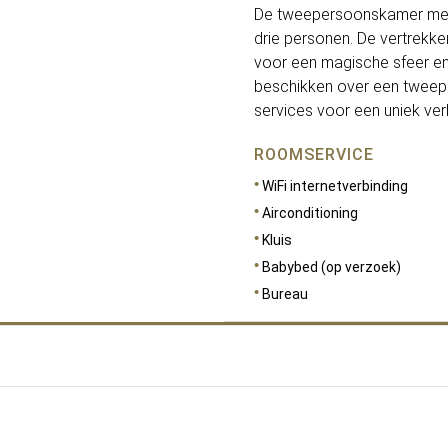
De tweepersoonskamer met 
drie personen. De vertrekken
voor een magische sfeer en e
beschikken over een tweepe
services voor een uniek verbl
ROOMSERVICE
WiFi internetverbinding
Airconditioning
Kluis
Babybed (op verzoek)
Bureau
AFMETINGEN
42