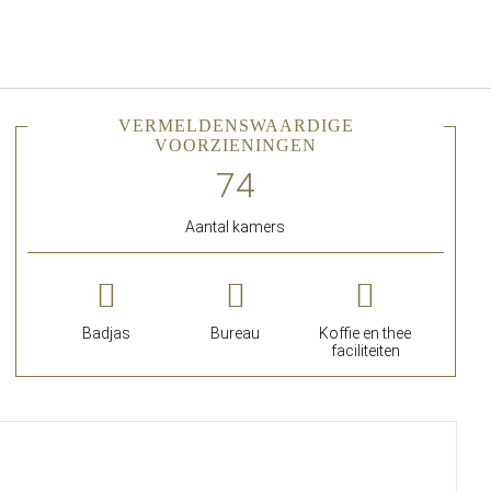
Nederlands
Inloggen bij Star Traveler of 
VERMELDENSWAARDIGE
VOORZIENINGEN
Aantal kamers
Badjas
Bureau
Koffie en thee
faciliteiten