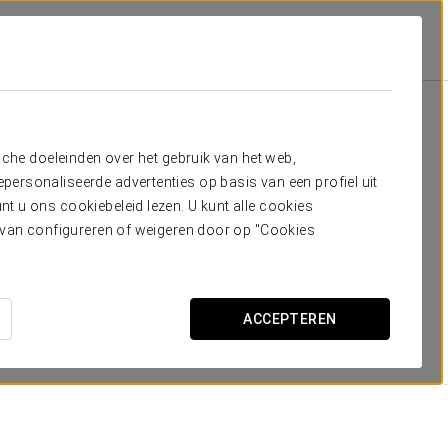
Kamers
dig hebt
sche doeleinden over het gebruik van het web,
ersonaliseerde advertenties op basis van een profiel uit
en ruim. Ze zijn ingericht in aarde-, bruin- en
t u ons cookiebeleid lezen. U kunt alle cookies
 rechte lijnen. Ze zijn uitgerust met allerlei voorzieningen
ervan configureren of weigeren door op "Cookies
, een minibar, een schrijftafel, een haardroger, een LCD-
ACCEPTEREN
AFMETINGEN
20