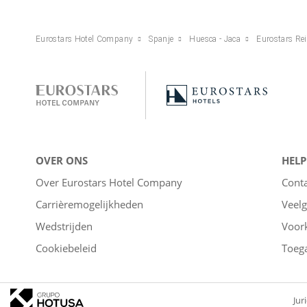
Eurostars Hotel Company
Spanje
Huesca - Jaca
Eurostars Rei
OVER ONS
HELP
Over Eurostars Hotel Company
Cont
Carrièremogelijkheden
Veelg
Wedstrijden
Voor
Cookiebeleid
Toega
Jur