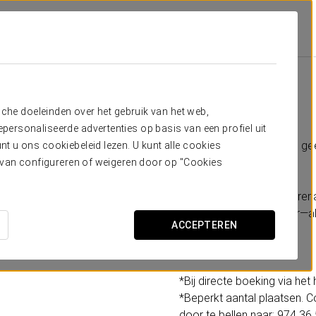
cia
Aanbiedingen
Canyoning
€56 per person
Canyoning
sche doeleinden over het gebruik van het web,
ersonaliseerde advertenties op basis van een profiel uit
Ontwaak je avontuurlijke gee
t u ons cookiebeleid lezen. U kunt alle cookies
Eurostars Reina Felicia.
ervan configureren of weigeren door op "Cookies
Geniet van een dosis adrena
ontdek de wildste natuur—al
ACCEPTEREN
Mis deze ervaring niet!
*Bij directe boeking via het 
*Beperkt aantal plaatsen. 
door te bellen naar: 974 36 