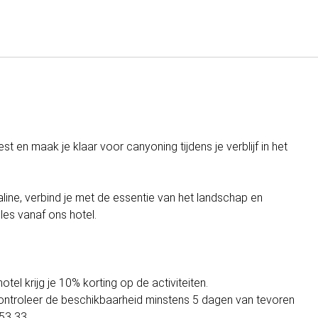
Nederlands
Inloggen bij Star Traveler of 
st en maak je klaar voor canyoning tijdens je verblijf in het
line, verbind je met de essentie van het landschap en
les vanaf ons hotel.
hotel krijg je 10% korting op de activiteiten.
Controleer de beschikbaarheid minstens 5 dagen van tevoren
53 33.