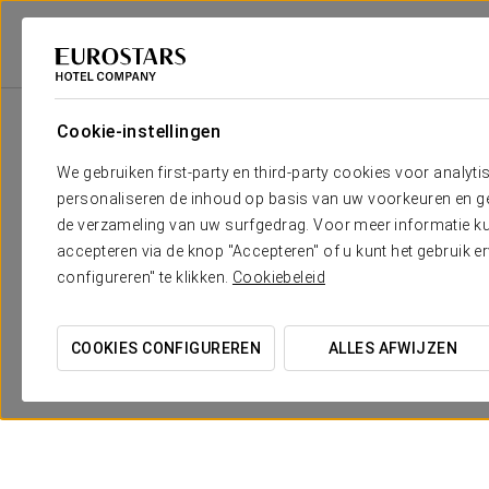
Eurostars Hotel Company
Spanje
Huesca - Jaca
Eurostars Reina Feli
Cookie-instellingen
We gebruiken first-party en third-party cookies voor analyti
personaliseren de inhoud op basis van uw voorkeuren en gep
de verzameling van uw surfgedrag. Voor meer informatie kun
accepteren via de knop "Accepteren" of u kunt het gebruik 
configureren" te klikken.
Cookiebeleid
COOKIES CONFIGUREREN
ALLES AFWIJZEN