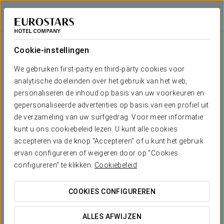
Eurostars Reina Felicia
HUESCA - JACA
Inloggen bij Sta
Zaal
U-
Presidentiële
Schoolopstelling
Banket
Receptie
Theateropstell
Cabaret
opstelling
opstelling
Cookie-instellingen
Fada
2
39 m
Jouw evenement in
We gebruiken first-party en third-party cookies voor
-
-
16
12
14
25
x m
analytische doeleinden over het gebruik van het web,
altura
personaliseren de inhoud op basis van uw voorkeuren en
Pyrene-
gepersonaliseerde advertenties op basis van een profiel uit
Gabardon
de verzameling van uw surfgedrag. Voor meer informatie
2
-
60
26
18
20
50
120 m
OFFERTE AANVRAGEN
kunt u ons cookiebeleid lezen. U kunt alle cookies
x m
altura
accepteren via de knop "Accepteren" of u kunt het gebruik
ervan configureren of weigeren door op "Cookies
Restaurante
configureren" te klikken.
Cookiebeleid
Atland
2
140
140
-
-
-
-
180 m
x m
COOKIES CONFIGUREREN
altura
ALLES AFWIJZEN