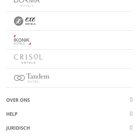
OVER ONS
Over Eurostars Hotel Company
HELP
Carrièremogelijkheden
Contact opnemen
JURIDISCH
Wedstrijden
Veelgestelde vragen (FAQ)