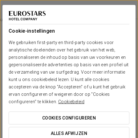
Eurostars Roma Aeterna
ROME
Inloggen bij Sta
Italian Breakfast
Cookie-instellingen
We gebruiken first-party en third-party cookies voor
analytische doeleinden over het gebruik van het web,
personaliseren de inhoud op basis van uw voorkeuren en
gepersonaliseerde advertenties op basis van een profiel uit
de verzameling van uw surfgedrag. Voor meer informatie
kunt u ons cookiebeleid lezen. U kunt alle cookies
accepteren via de knop "Accepteren" of u kunt het gebruik
€ 6,90
ervan configureren of weigeren door op "Cookies
Italian Breakfast
configureren" te klikken.
Cookiebeleid
In Eurostars Roma Aeterna, we invite you to start your
COOKIES CONFIGUREREN
mornings in the most delicious way with our special Italian
express Breakfast.
ALLES AFWIJZEN