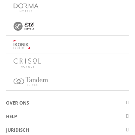
OVER ONS
Over Eurostars Hotel Company
HELP
Carrièremogelijkheden
Contact opnemen
JURIDISCH
Wedstrijden