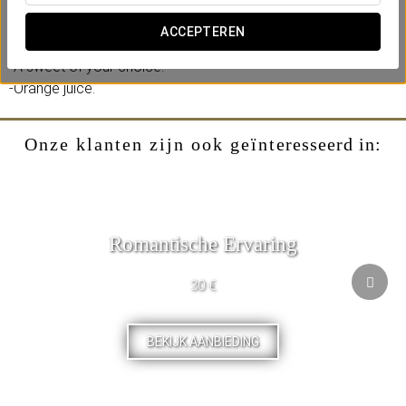
It includes:
ACCEPTEREN
-A hot beverage.
-A sweet of your choice.
-Orange juice.
Onze klanten zijn ook geïnteresseerd in:
Romantische Ervaring
30 €
BEKIJK AANBIEDING