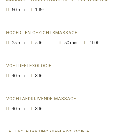
50 min
105€
HOOFD- EN GEZICHTSMASSAGE
25 min
50€
50 min
100€
VOETREFLEXOLOGIE
40 min
80€
VOCHTAFDRIJVENDE MASSAGE
40 min
80€
JETLAG-ERVARING (REFLEXOLOGIE +