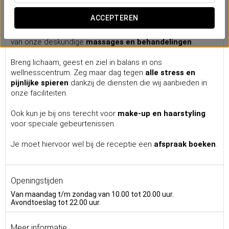
Wellnesscentrum
ACCEPTEREN
Geniet na een lange dag van bezienswaardigheden bekijken
in de Andalusische hoofdstad - of na een dag hard werken -
van onze deskundige
massages en behandelingen
.
Breng lichaam, geest en ziel in balans in ons
wellnesscentrum. Zeg maar dag tegen
alle stress en
pijnlijke spieren
dankzij de diensten die wij aanbieden in
onze faciliteiten.
Ook kun je bij ons terecht voor
make-up en haarstyling
voor speciale gebeurtenissen.
Je moet hiervoor wel bij de receptie een
afspraak boeken
.
Openingstijden
Van maandag t/m zondag van 10.00 tot 20.00 uur.
Avondtoeslag tot 22.00 uur.
Meer informatie