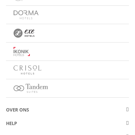
OVER ONS
Over Eurostars Hotel Company
HELP
Carrièremogelijkheden
Contact opnemen