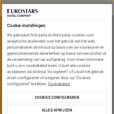
Eurostars Toledo
TOLEDO
Inloggen bij Sta
Cookie-instellingen
We gebruiken first-party en third-party cookies voor
analytische doeleinden over het gebruik van het web,
Eurostars Toledo
personaliseren de inhoud op basis van uw voorkeuren en
gepersonaliseerde advertenties op basis van een profiel uit
TOLEDO
de verzameling van uw surfgedrag. Voor meer informatie
kunt u ons cookiebeleid lezen. U kunt alle cookies
accepteren via de knop "Accepteren" of u kunt het gebruik
ervan configureren of weigeren door op "Cookies
configureren" te klikken.
Cookiebeleid
COOKIES CONFIGUREREN
WANNEER WIL JE GAAN?


ALLES AFWIJZEN