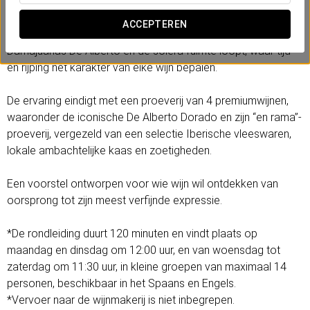
Bezoek een 17e-eeuwse ondergrondse wijnkelder en ontdek
van dichtbij het productieproces van de wijnen De Alberto
ACCEPTEREN
Dorado en De Alberto Pálido. Een route die door de Espacio
Damajuanas De Alberto en de solera-ruimte loopt, waar tijd
en rijping het karakter van elke wijn bepalen.
De ervaring eindigt met een proeverij van 4 premiumwijnen,
waaronder de iconische De Alberto Dorado en zijn “en rama”-
proeverij, vergezeld van een selectie Iberische vleeswaren,
lokale ambachtelijke kaas en zoetigheden.
Een voorstel ontworpen voor wie wijn wil ontdekken van
oorsprong tot zijn meest verfijnde expressie.
*De rondleiding duurt 120 minuten en vindt plaats op
maandag en dinsdag om 12:00 uur, en van woensdag tot
zaterdag om 11:30 uur, in kleine groepen van maximaal 14
personen, beschikbaar in het Spaans en Engels.
*Vervoer naar de wijnmakerij is niet inbegrepen.