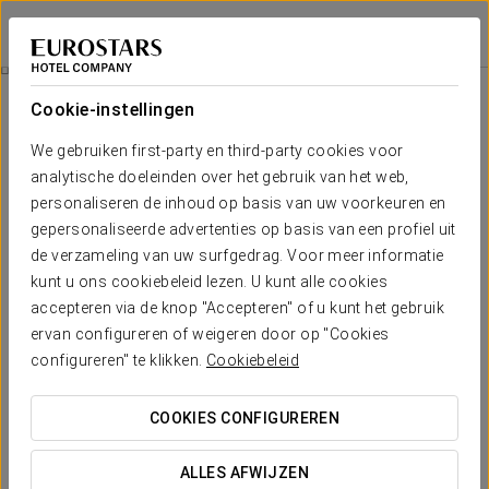
Eurostars Valladolid
VALLADOLID
Inloggen bij Sta
All You Need Is Gold
Cookie-instellingen
We gebruiken first-party en third-party cookies voor
analytische doeleinden over het gebruik van het web,
personaliseren de inhoud op basis van uw voorkeuren en
gepersonaliseerde advertenties op basis van een profiel uit
de verzameling van uw surfgedrag. Voor meer informatie
kunt u ons cookiebeleid lezen. U kunt alle cookies
accepteren via de knop "Accepteren" of u kunt het gebruik
€30 per volwassene
ervan configureren of weigeren door op "Cookies
All You Need Is Gold
configureren" te klikken.
Cookiebeleid
Beleef een exclusieve wijnervaring tussen geschiedenis,
COOKIES CONFIGUREREN
traditie en wijnen met een sterk karakter.
ALLES AFWIJZEN