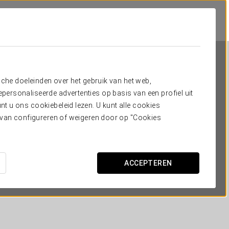
sche doeleinden over het gebruik van het web,
ersonaliseerde advertenties op basis van een profiel uit
t u ons cookiebeleid lezen. U kunt alle cookies
ervan configureren of weigeren door op "Cookies
Exe Area Central
SANTIAGO DE COMPOSTELLA
ACCEPTEREN