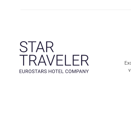
Exc
v