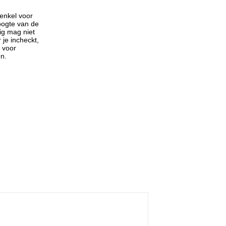
enkel voor
ogte van de
ig mag niet
 je incheckt,
l voor
n.