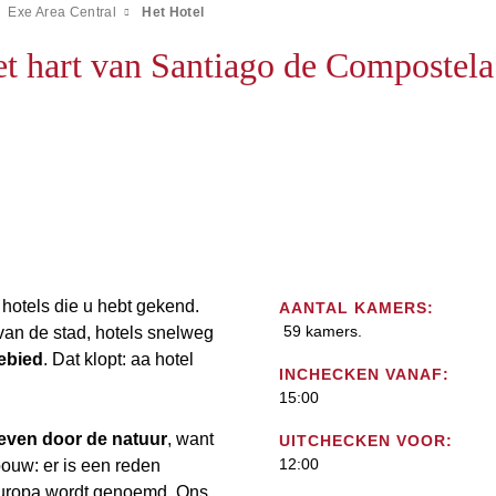
Exe Area Central
Het Hotel
het hart van Santiago de Compostela
 hotels die u hebt gekend.
AANTAL KAMERS:
59 kamers.
t van de stad, hotels snelweg
gebied
. Dat klopt: aa hotel
INCHECKEN VANAF:
15:00
geven door de natuur
, want
UITCHECKEN VOOR:
12:00
bouw: er is een reden
 Europa wordt genoemd. Ons