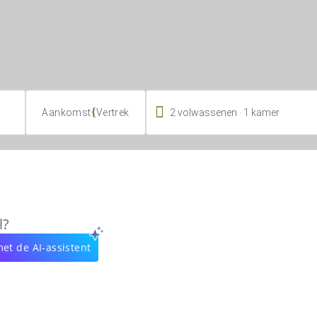

.
{
2
volwassenen
1
kamer
Aankomst
Vertrek
l?
et de AI-assistent