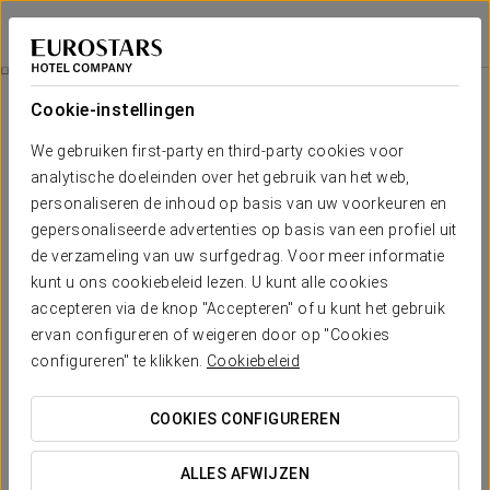
Exe Bacatá 95
BOGOTA
Inloggen bij Sta
Stadstour En Monserrate
Cookie-instellingen
We gebruiken first-party en third-party cookies voor
analytische doeleinden over het gebruik van het web,
personaliseren de inhoud op basis van uw voorkeuren en
gepersonaliseerde advertenties op basis van een profiel uit
de verzameling van uw surfgedrag. Voor meer informatie
kunt u ons cookiebeleid lezen. U kunt alle cookies
accepteren via de knop "Accepteren" of u kunt het gebruik
ervan configureren of weigeren door op "Cookies
372.000 COP per persoon
Stadstour en Monserrate
configureren" te klikken.
Cookiebeleid
Geniet van een onvergetelijke tour langs de meest iconische
COOKIES CONFIGUREREN
plaatsen in Bogotá:
ALLES AFWIJZEN