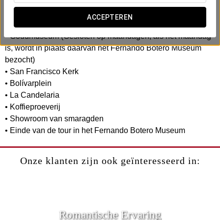
• Ophalen bij de Monserrate-heuvel
• Rondleiding op de Monserrate-heuvel
ACCEPTEREN
• Geleide wandeling naar het centrum van Bogotá
• Goudmuseum (Gesloten op maandagen, als het maandag
is, wordt in plaats daarvan het Fernando Botero Museum
bezocht)
• San Francisco Kerk
• Bolívarplein
• La Candelaria
• Koffieproeverij
• Showroom van smaragden
• Einde van de tour in het Fernando Botero Museum
Onze klanten zijn ook geïnteresseerd in:
Romantische Ervaring