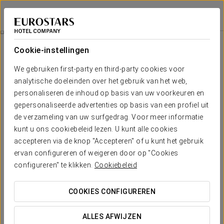
Exe Barberà Parc
BARCELONA - BARBERÀ DEL VALLÈS
Inloggen bij Sta
Kamers
Cookie-instellingen
Kamers
Het comfort en de rust die je nodig
We gebruiken first-party en third-party cookies voor
hebt
analytische doeleinden over het gebruik van het web,
personaliseren de inhoud op basis van uw voorkeuren en
gepersonaliseerde advertenties op basis van een profiel uit
Hotel Exe Barberà Parc (in Barberà del Vallès) beschikt over 120
de verzameling van uw surfgedrag. Voor meer informatie
heldere, moderne kamers. De kamers in Exe Barberà Parc zijn
allemaal aan de straatzijde gelegen en beschikken over gratis Wi-Fi,
kunt u ons cookiebeleid lezen. U kunt alle cookies
roomservice, kluis, minibar, volledig ingerichte badkamer met
accepteren via de knop "Accepteren" of u kunt het gebruik
telefoon, föhn, centrale verwarming en airconditioning. Bovendien
zijn enkele kamers ingericht voor minder validen.
ervan configureren of weigeren door op "Cookies
configureren" te klikken.
Cookiebeleid
VERMELDENSWAARDIGE VOORZIENINGEN
COOKIES CONFIGUREREN
Aantal kamers
ALLES AFWIJZEN