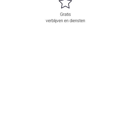
Gratis
verblijven en diensten
igging en contact
Kossuth Lajos utca, 7-9
Boedapest
1053 Hongarije
+36 1 445 4800
Contactformulier