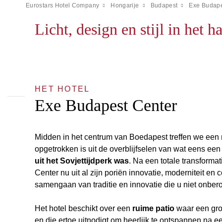
Eurostars Hotel Company
Hongarije
Budapest
Exe Budape
Licht, design en stijl in het 
HET HOTEL
Exe Budapest Center
Midden in het centrum van Boedapest treffen we ee
opgetrokken is uit de overblijfselen van wat eens ee
uit het Sovjettijdperk was
. Na een totale transform
Center nu uit al zijn poriën innovatie, moderniteit en 
samengaan van traditie en innovatie die u niet onbero
Het hotel beschikt over een
ruime patio
waar een groo
en die ertoe uitnodigt om heerlijk te ontspannen na 