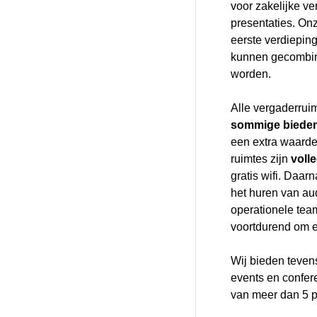
voor zakelijke ve
presentaties. On
eerste verdieping
kunnen gecombine
worden.
Alle vergaderrui
sommige bieden
een extra waard
ruimtes zijn
voll
gratis wifi. Daar
het huren van au
operationele te
voortdurend om e
Wij bieden teven
events en confer
van meer dan 5 