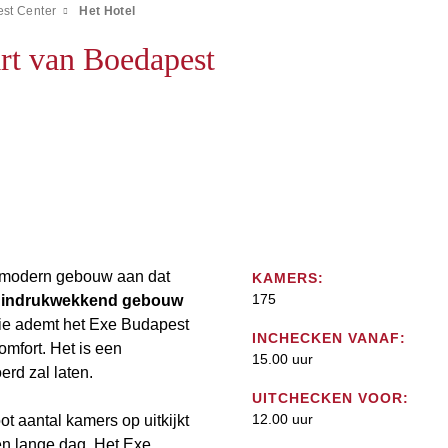
st Center
Het Hotel
hart van Boedapest
n modern gebouw aan dat
KAMERS:
175
n
indrukwekkend gebouw
atie ademt het Exe Budapest
INCHECKEN VANAF:
comfort. Het is een
15.00 uur
erd zal laten.
UITCHECKEN VOOR:
12.00 uur
t aantal kamers op uitkijkt
een lange dag. Het Exe