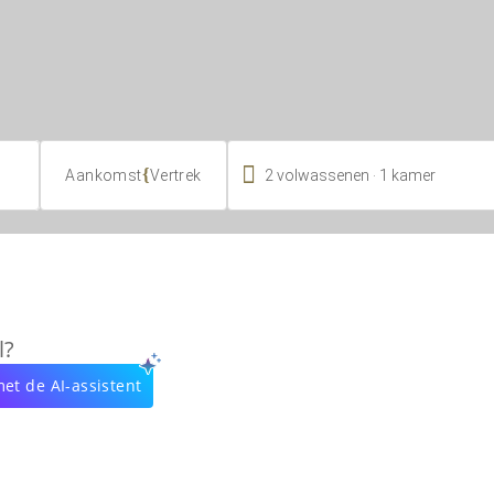

.
{
2
volwassenen
1
kamer
Aankomst
Vertrek
l?
et de AI-assistent