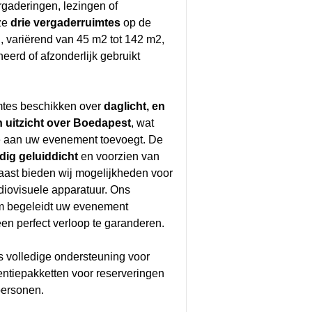
rgaderingen, lezingen of
ze
drie vergaderruimtes
op de
, variërend van 45 m2 tot 142 m2,
erd of afzonderlijk gebruikt
mtes beschikken over
daglicht, en
 uitzicht over Boedapest
, wat
e aan uw evenement toevoegt. De
edig geluiddicht
en voorzien van
naast bieden wij mogelijkheden voor
diovisuele apparatuur. Ons
am begeleidt uw evenement
en perfect verloop te garanderen.
s volledige ondersteuning voor
entiepakketten voor reserveringen
personen.