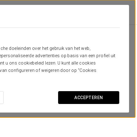
Aanbiedingen
Aanbiedingen
sche doeleinden over het gebruik van het web,
ersonaliseerde advertenties op basis van een profiel uit
t u ons cookiebeleid lezen. U kunt alle cookies
ervan configureren of weigeren door op "Cookies
Businesservaring
ACCEPTEREN
15 €
BEKIJK AANBIEDING