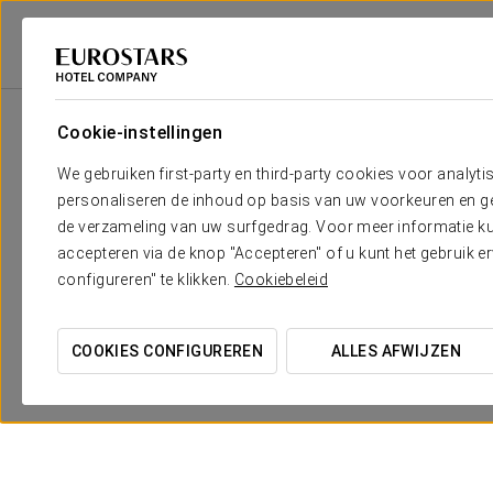
Eurostars Hotel Company
Spanje
Madrid
Exe Gran Hotel Almenar
Cookie-instellingen
We gebruiken first-party en third-party cookies voor analyti
personaliseren de inhoud op basis van uw voorkeuren en gep
de verzameling van uw surfgedrag. Voor meer informatie kun
accepteren via de knop "Accepteren" of u kunt het gebruik 
configureren" te klikken.
Cookiebeleid
Romantische Ervaring
COOKIES CONFIGUREREN
ALLES AFWIJZEN
€10
BEKIJK AANBIEDING