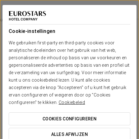
Exe Isla Cartuja
SEVILLA
Inloggen bij Sta
Aanbiedingen
Cookie-instellingen
Aanbiedingen
We gebruiken first-party en third-party cookies voor
analytische doeleinden over het gebruik van het web,
personaliseren de inhoud op basis van uw voorkeuren en
gepersonaliseerde advertenties op basis van een profiel uit
Ontdek Sevilla op het ritme van de
de verzameling van uw surfgedrag. Voor meer informatie
flamenco
kunt u ons cookiebeleid lezen. U kunt alle cookies
accepteren via de knop "Accepteren" of u kunt het gebruik
€ 54 per persoon
ervan configureren of weigeren door op "Cookies
configureren" te klikken.
Cookiebeleid
BEKIJK AANBIEDING
COOKIES CONFIGUREREN
ALLES AFWIJZEN