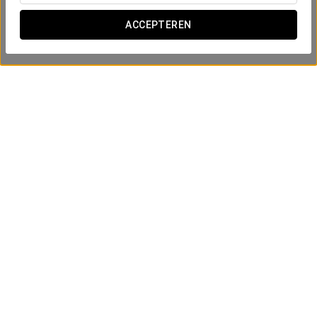
ACCEPTEREN
Romantische Ervaring
25 €
BEKIJK AANBIEDING