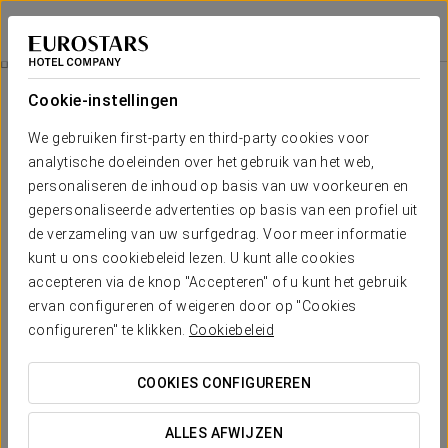
Exe Las Margas Golf
HUESCA - LATAS
Inloggen bij Sta
Kamers
Cookie-instellingen
Kamers
Het comfort en de rust die je nodig
We gebruiken first-party en third-party cookies voor
hebt
analytische doeleinden over het gebruik van het web,
personaliseren de inhoud op basis van uw voorkeuren en
gepersonaliseerde advertenties op basis van een profiel uit
Exe Las Margas Golf telt 52 ruime en functionele kamers die
de verzameling van uw surfgedrag. Voor meer informatie
speciaal zijn ontworpen om een gezellige sfeer van rust en
ontspanning te creëren. Ze zijn elegant ingericht met avant-
kunt u ons cookiebeleid lezen. U kunt alle cookies
gardistische details, beschikken over veel natuurlijk licht en bieden
accepteren via de knop "Accepteren" of u kunt het gebruik
je een prachtig uitzicht op de golfbaan. Ze zijn uitgerust met een
uitgebreid aanbod aan services zodat je zorgeloos van je verblijf
ervan configureren of weigeren door op "Cookies
kunt genieten. Tot de voorzieningen behoren Wi-Fi, comfortabele
configureren" te klikken.
Cookiebeleid
tweepersoonsbedden, een volledig ingerichte privébadkamer met
douche en badkuip, en een kluis.
COOKIES CONFIGUREREN
VERMELDENSWAARDIGE VOORZIENINGEN
ALLES AFWIJZEN