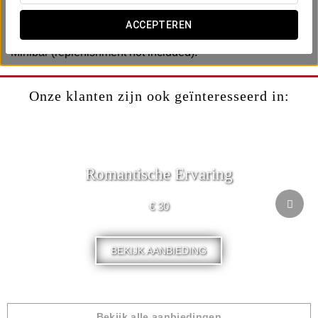
Includes:
ACCEPTEREN
-Early check-in (subject to availability).
-Minibar (replenishment not included).
Onze klanten zijn ook geïnteresseerd in:
Romantische Ervaring
€ 30
BEKIJK AANBIEDING
Bekijk alle aanbiedingen