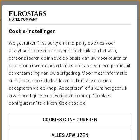
Exe Las Palmas
LAS PALMAS DE GRAN CANARIA
Inloggen bij Sta
Businesservaring
Cookie-instellingen
We gebruiken first-party en third-party cookies voor
analytische doeleinden over het gebruik van het web,
personaliseren de inhoud op basis van uw voorkeuren en
gepersonaliseerde advertenties op basis van een profiel uit
de verzameling van uw surfgedrag. Voor meer informatie
kunt u ons cookiebeleid lezen. U kunt alle cookies
accepteren via de knop "Accepteren" of u kunt het gebruik
ervan configureren of weigeren door op "Cookies
€ 10
Businesservaring
configureren" te klikken.
Cookiebeleid
If you are planning to visit the island for business reasons,
COOKIES CONFIGUREREN
stay with us! Take advantage of our Business Experience
and enjoy its benefits.
ALLES AFWIJZEN