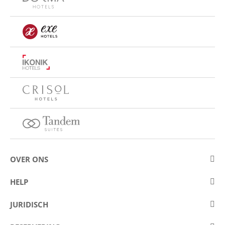
OVER ONS
Over Eurostars Hotel Company
HELP
Carrièremogelijkheden
Contact opnemen
JURIDISCH
Wedstrijden
Veelgestelde vragen (FAQ)
Juridische mededeling