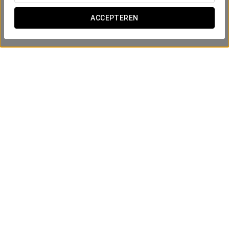
ACCEPTEREN
Comfortervaring
10€
BEKIJK AANBIEDING