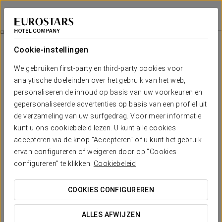
Exe Las Palmas
LAS PALMAS DE GRAN CANARIA
Inloggen bij Sta
Aanbiedingen
Cookie-instellingen
Aanbiedingen
We gebruiken first-party en third-party cookies voor
analytische doeleinden over het gebruik van het web,
personaliseren de inhoud op basis van uw voorkeuren en
gepersonaliseerde advertenties op basis van een profiel uit
de verzameling van uw surfgedrag. Voor meer informatie
Romantische Ervaring
kunt u ons cookiebeleid lezen. U kunt alle cookies
accepteren via de knop "Accepteren" of u kunt het gebruik
€ 30
ervan configureren of weigeren door op "Cookies
configureren" te klikken.
Cookiebeleid
BEKIJK AANBIEDING
COOKIES CONFIGUREREN
ALLES AFWIJZEN