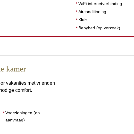
WiFi internetverbinding
Airconditioning
Kluis
Babybed (op verzoek)
de kamer
AFMETINGEN
54
or vakanties met vrienden
 nodige comfort.
Voorzieningen (op
aanvraag)