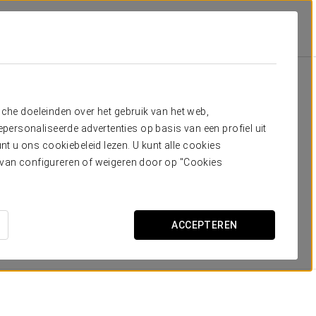
ers
dig hebt
sche doeleinden over het gebruik van het web,
ersonaliseerde advertenties op basis van een profiel uit
 verschillend type, verdeeld over
7 verdiepingen
. Alle
t u ons cookiebeleid lezen. U kunt alle cookies
der andere een hedendaagse minimalistische inrichting,
ervan configureren of weigeren door op "Cookies
hrijftafel, minibar, haardroger en een cosmetische spiegel.
ehoeften
.
ACCEPTEREN
AFMETINGEN
27