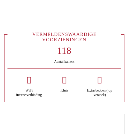
Nederlands
Inloggen bij Star Traveler of 
VERMELDENSWAARDIGE
VOORZIENINGEN
Aantal kamers
WiFi
Kluis
Extra bedden ( op
internetverbinding
verzoek)