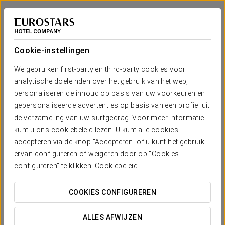
Exe Sevilla Palmera
SEVILLA
Inloggen bij Sta
Zaal
U-
Presidentiële
Schoolopstelling
Banket
Receptie
Theateropstell
Cabaret
opstelling
opstelling
Cookie-instellingen
Tierra Hall
2
75 m
Jouw evenement in
We gebruiken first-party en third-party cookies voor
40
70
50
35
-
70
x m
analytische doeleinden over het gebruik van het web,
altura
personaliseren de inhoud op basis van uw voorkeuren en
Tierra +
gepersonaliseerde advertenties op basis van een profiel uit
Mar Hall
de verzameling van uw surfgedrag. Voor meer informatie
2
80
120
90
-
-
130
125 m
OFFERTE AANVRAGEN
kunt u ons cookiebeleid lezen. U kunt alle cookies
x m
altura
accepteren via de knop "Accepteren" of u kunt het gebruik
ervan configureren of weigeren door op "Cookies
Mar Hall
configureren" te klikken.
Cookiebeleid
2
55 m
25
50
25
20
-
50
x m
altura
COOKIES CONFIGUREREN
ALLES AFWIJZEN