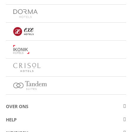
OVER ONS
Over Eurostars Hotel Company
HELP
Carrièremogelijkheden
Contact opnemen