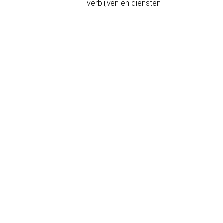
verblijven en diensten
igging en contact
LEGANITOS 33
Madrid
28013 Spanje
(+34) 917583850
Contactformulier