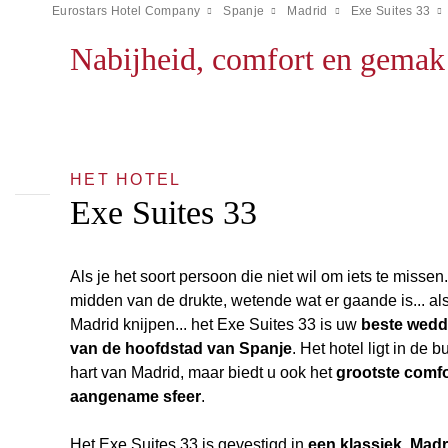
Eurostars Hotel Company
Spanje
Madrid
Exe Suites 33
Nabijheid, comfort en gemak 
HET HOTEL
Exe Suites 33
Als je het soort persoon die niet wil om iets te missen..
midden van de drukte, wetende wat er gaande is... als
Madrid knijpen... het Exe Suites 33 is uw
beste wedd
van de hoofdstad van Spanje
. Het hotel ligt in de 
hart van Madrid, maar biedt u ook het
grootste comfor
aangename sfeer
.
Het Exe Suites 33 is gevestigd in
een klassiek, Madr