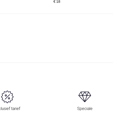
€ 18
lusief tarief
Speciale