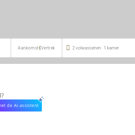

.
{
2
volwassenen
1
kamer
Aankomst
Vertrek
l?
et de AI-assistent