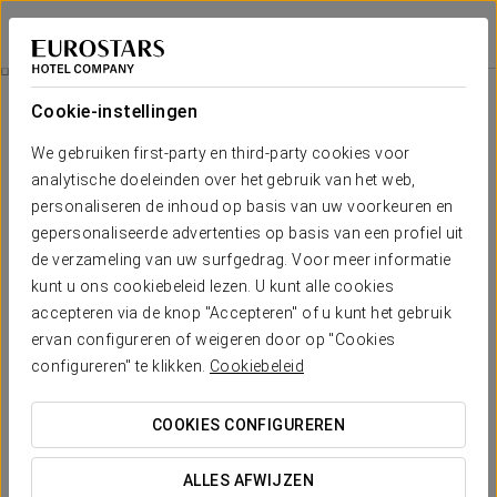
Exe Suites 33
MADRID
Inloggen bij Sta
Romantische Ervaring
Cookie-instellingen
We gebruiken first-party en third-party cookies voor
analytische doeleinden over het gebruik van het web,
personaliseren de inhoud op basis van uw voorkeuren en
gepersonaliseerde advertenties op basis van een profiel uit
de verzameling van uw surfgedrag. Voor meer informatie
kunt u ons cookiebeleid lezen. U kunt alle cookies
accepteren via de knop "Accepteren" of u kunt het gebruik
ervan configureren of weigeren door op "Cookies
€ 18
Romantische Ervaring
configureren" te klikken.
Cookiebeleid
Bent u op zoek naar de perfecte plek om samen met uw
COOKIES CONFIGUREREN
partner een onvergetelijke ervaring te beleven? Wij helpen u
graag om die werkelijkheid te maken.
ALLES AFWIJZEN