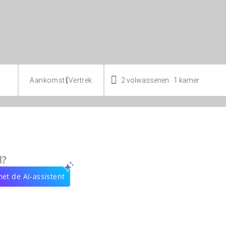

.
{
2
volwassenen
1
kamer
Aankomst
Vertrek
l?
et de AI-assistent