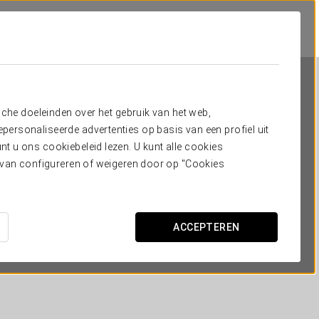
sche doeleinden over het gebruik van het web,
ersonaliseerde advertenties op basis van een profiel uit
t u ons cookiebeleid lezen. U kunt alle cookies
ervan configureren of weigeren door op "Cookies
Exe Suites Reforma
MEXICO-STAD, CDMX
ACCEPTEREN