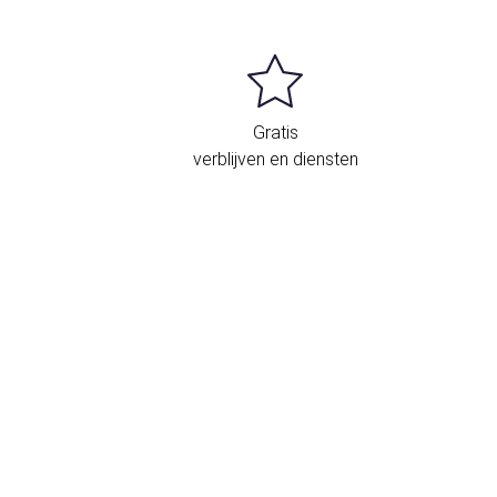
Gratis
verblijven en diensten
igging en contact
xe Suites Reforma is omgeven door de
elangrijkste banken en ambassades.