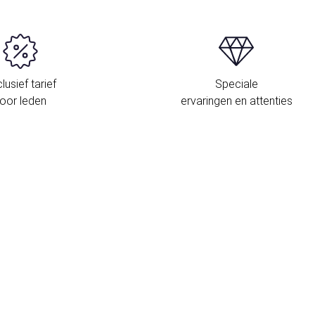
lusief tarief
Speciale
oor leden
ervaringen en attenties
L
E
b