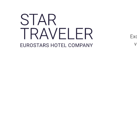
Exc
v