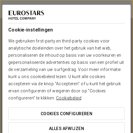
Exe Tres Cantos
MADRID - TRES CANTOS
Inloggen bij Sta
Cookie-instellingen
We gebruiken first-party en third-party cookies voor
analytische doeleinden over het gebruik van het web,
Exe Tres Cantos
personaliseren de inhoud op basis van uw voorkeuren en
gepersonaliseerde advertenties op basis van een profiel uit
MADRID - TRES CANTOS
de verzameling van uw surfgedrag. Voor meer informatie
kunt u ons cookiebeleid lezen. U kunt alle cookies
accepteren via de knop "Accepteren" of u kunt het gebruik
ervan configureren of weigeren door op "Cookies
configureren" te klikken.
Cookiebeleid
COOKIES CONFIGUREREN
WANNEER WIL JE GAAN?


ALLES AFWIJZEN