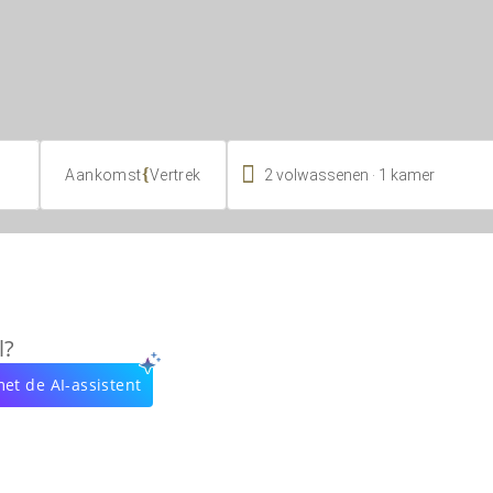

.
{
2
volwassenen
1
kamer
Aankomst
Vertrek
l?
et de AI-assistent