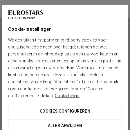
Ikonik Miraflores
LIMA
Inloggen bij Sta
Cookie-instellingen
We gebruiken first-party en third-party cookies voor
analytische doeleinden over het gebruik van het web,
Ikonik Miraflores
personaliseren de inhoud op basis van uw voorkeuren en
gepersonaliseerde advertenties op basis van een profiel uit
LIMA
de verzameling van uw surfgedrag. Voor meer informatie
kunt u ons cookiebeleid lezen. U kunt alle cookies
accepteren via de knop "Accepteren" of u kunt het gebruik
ervan configureren of weigeren door op "Cookies
configureren" te klikken.
Cookiebeleid
COOKIES CONFIGUREREN
WANNEER WIL JE GAAN?


ALLES AFWIJZEN