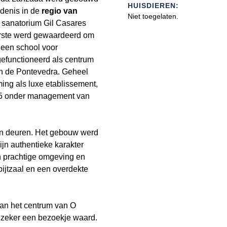
HUISDIEREN:
edenis in de
regio van
Niet toegelaten.
 sanatorium Gil Casares
eerste werd gewaardeerd om
 een school voor
efunctioneerd als centrum
ón de Pontevedra. Geheel
ng als luxe etablissement,
15 onder management van
jn deuren. Het gebouw werd
jn authentieke karakter
n prachtige omgeving en
bijtzaal en een overdekte
 van het centrum van O
 zeker een bezoekje waard.