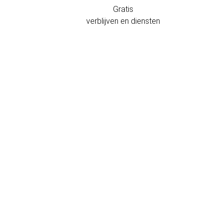
Gratis
verblijven en diensten
Ligging en contact
CARRETERA DE A LANZADA S/N
O Grove
36980 Spanje
(+34) 986739946
+34 986803213
Contactformulier