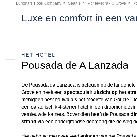
Eurostars Hotel Company
Spanje
Pontevedra - O Grove
P
Luxe en comfort in een van
HET HOTEL
Pousada de A Lanzada
De Pousada da Lanzada is gelegen op de landengte 
Grove en heeft een
spectaculair uitzicht op het st
menigeen beschouwd als het mooiste van Galicië. D
een paradijselijk 4-sterrenhotel in een droomomgevin
vernieuwde kamers. Bovendien heeft de Pousada
di
strand
via een ondergrondse doorgang die de weg do
Het gebouw met twee verdiepingen van het Pousad