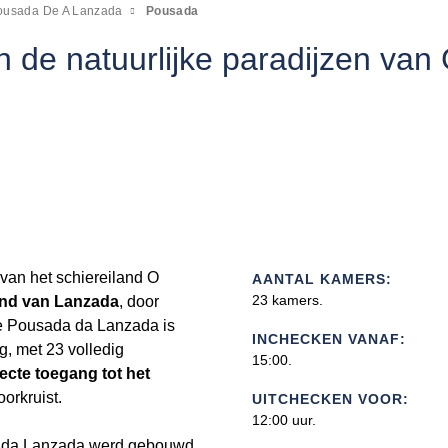
ousada De A Lanzada
Pousada
 de natuurlijke paradijzen van 
van het schiereiland O
AANTAL KAMERS:
23 kamers.
rand van Lanzada
, door
e Pousada da Lanzada is
INCHECKEN VANAF:
g, met 23 volledig
15:00.
recte toegang tot het
orkruist.
UITCHECKEN VOOR:
12:00 uur.
a da Lanzada werd gebouwd