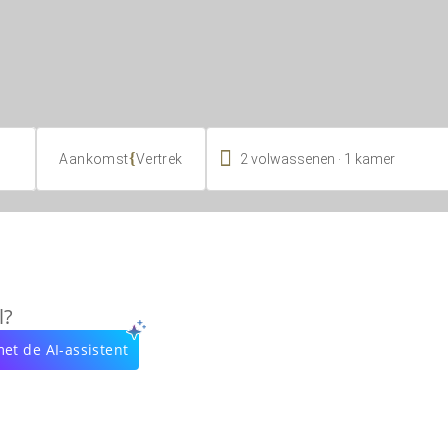

.
{
2
volwassenen
1
kamer
Aankomst
Vertrek
l?
et de AI-assistent