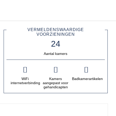
Nederlands
Inloggen bij Star Traveler of 
VERMELDENSWAARDIGE
VOORZIENINGEN
Aantal kamers
WiFi
Kamers
Badkamerartikelen
internetverbinding
aangepast voor
gehandicapten