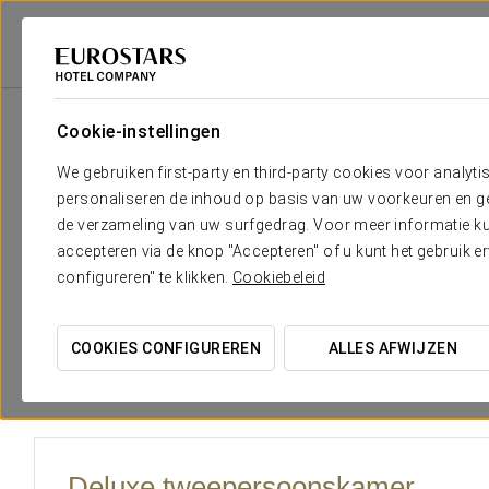
Eurostars Hotel Company
Spanje
Pontevedra - Meaño
Pousada De 
Cookie-instellingen
Het comfort en de rust die je
We gebruiken first-party en third-party cookies voor analyti
personaliseren de inhoud op basis van uw voorkeuren en gep
Pousada de Meaño biedt bezoekers
24 comfortabele ka
de verzameling van uw surfgedrag. Voor meer informatie kun
met een spectaculair panoramisch uitzicht op de Ría de Arou
accepteren via de knop "Accepteren" of u kunt het gebruik 
configureren" te klikken.
Cookiebeleid
COOKIES CONFIGUREREN
ALLES AFWIJZEN
Deluxe tweepersoonskamer