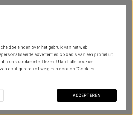
Meaño
Kamers
 nodig hebt
sche doeleinden over het gebruik van het web,
ersonaliseerde advertenties op basis van een profiel uit
mers
, allemaal voorzien van de beste voorzieningen en
t u ons cookiebeleid lezen. U kunt alle cookies
sa, waar je de rust en kalmte vindt die je zoekt.
ervan configureren of weigeren door op "Cookies
ACCEPTEREN