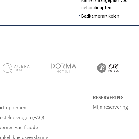
Kamers aangepast voor
gehandicapten
Badkamerartikelen
RESERVERING
Mijn reservering
act opnemen
estelde vragen (FAQ)
komen van fraude
nkelijkheidsverklaring