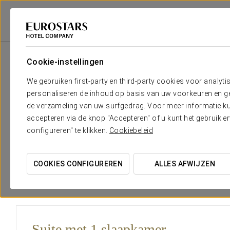
Eurostars Hotel Company
Portugal
Lisboa
Tandem Palacio Alfama S
Cookie-instellingen
Het comfort en de rust die je no
We gebruiken first-party en third-party cookies voor analyti
personaliseren de inhoud op basis van uw voorkeuren en gep
Tandem Palacio Alfama
Suites
biedt exclusieve kamers
in
de verzameling van uw surfgedrag. Voor meer informatie kun
behoeften van de gasten, inclusief de diensten die je verwach
accepteren via de knop "Accepteren" of u kunt het gebruik 
configureren" te klikken.
Cookiebeleid
Met een
moderne esthetiek
en met kwaliteitsvolle afwerkin
en kosmopolitische
karakter
van Lissabon, zodat je de esse
COOKIES CONFIGUREREN
ALLES AFWIJZEN
Suite met 1 slaapkamer