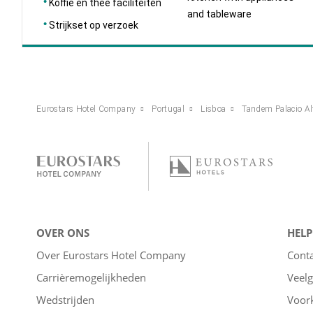
Koffie en thee faciliteiten
and tableware
Strijkset op verzoek
Eurostars Hotel Company
Portugal
Lisboa
Tandem Palacio Al
OVER ONS
HELP
Over Eurostars Hotel Company
Cont
Carrièremogelijkheden
Veelg
Wedstrijden
Voor