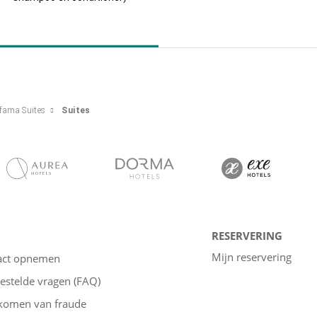
fama Suites
Suites
RESERVERING
Mijn reservering
act opnemen
estelde vragen (FAQ)
komen van fraude