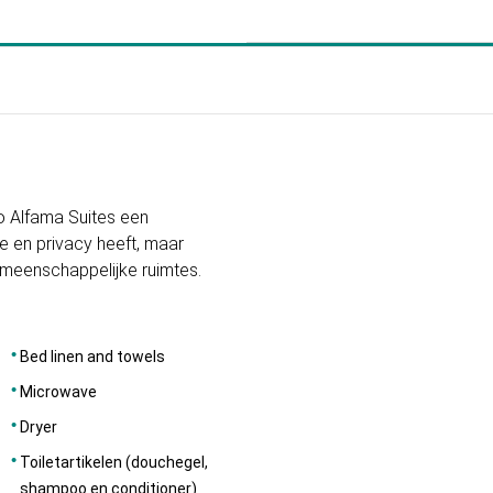
AFMETINGEN
129
o Alfama Suites een
e en privacy heeft, maar
emeenschappelijke ruimtes.
Bed linen and towels
Microwave
Dryer
Toiletartikelen (douchegel,
shampoo en conditioner)