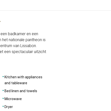
r
AFMETINGEN
90
r, een badkamer en een
n het nationale pantheon is
 centrum van Lissabon.
t een spectaculair uitzicht
Kitchen with appliances
and tableware
Bed linen and towels
Microwave
Dryer