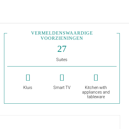
Nederlands
Inloggen bij Star Traveler of 
VERMELDENSWAARDIGE
VOORZIENINGEN
Suites
Kluis
Smart TV
Kitchen with
appliances and
tableware