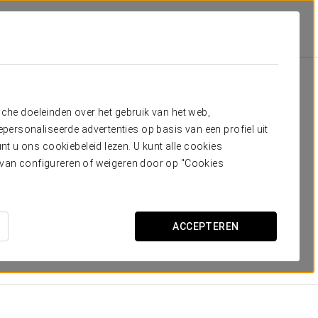
uites
Suites
dig hebt
sche doeleinden over het gebruik van het web,
ersonaliseerde advertenties op basis van een profiel uit
 het hart van Lissabon
die zijn ontworpen voor de echte
t u ons cookiebeleid lezen. U kunt alle cookies
t om je thuis te voelen.
ervan configureren of weigeren door op "Cookies
gen, wordt elke kamer geïnspireerd door het
authentieke
ntie van de stad ook tijdens rustmomenten kan beleven.
ACCEPTEREN
AFMETINGEN
62