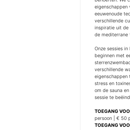
eigenschappen v
eeuwenoude tech
verschillende c
inspiratie uit d
de mediterrane t
Onze sessies in
beginnen met ee
sterrenzwembad
verschillende w
eigenschappen t
stress en toxine
om de sauna en 
sessie te beëin
TOEGANG VOO
persoon | € 50 
TOEGANG VOOR