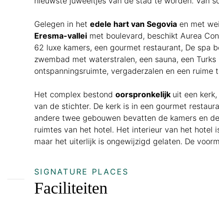
nieuwste juweeltjes van de stad te worden. Van so
Gelegen in het
edele hart van Segovia
en met wei
Eresma-vallei
met boulevard, beschikt Aurea Co
62 luxe kamers, een gourmet restaurant, De spa b
zwembad met waterstralen, een sauna, een Turks
ontspanningsruimte, vergaderzalen en een ruime t
Het complex bestond
oorspronkelijk
uit een kerk,
van de stichter. De kerk is in een gourmet restau
andere twee gebouwen bevatten de kamers en de
ruimtes van het hotel. Het interieur van het hotel
maar het uiterlijk is ongewijzigd gelaten. De voo
SIGNATURE PLACES
Faciliteiten