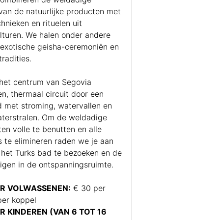
an de natuurlijke producten met
nieken en rituelen uit
ulturen. We halen onder andere
e exotische geisha-ceremoniën en
radities.
 het centrum van Segovia
n, thermaal circuit door een
 met stroming, watervallen en
aterstralen. Om de weldadige
en volle te benutten en alle
s te elimineren raden we je aan
het Turks bad te bezoeken en de
digen in de ontspanningsruimte.
R VOLWASSENEN:
€ 30 per
per koppel
 KINDEREN (VAN 6 TOT 16