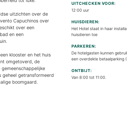
berheid tot luxe.
UITCHECKEN VOOR:
12:00 uur
dse uitzichten over de
nvento Capuchinos over
HUISDIEREN:
eschikt over een
Het Hotel staat in haar installa
 bad en een
huisdieren toe
uin.
PARKEREN:
De hotelgasten kunnen gebru
 een klooster en het huis
een overdekte betaalparking (
rant omgetoverd, de
 gemeenschappelijke
ONTBIJT:
 is geheel getransformeerd
Van 8:00 tot 11:00.
rmalige boomgaard.