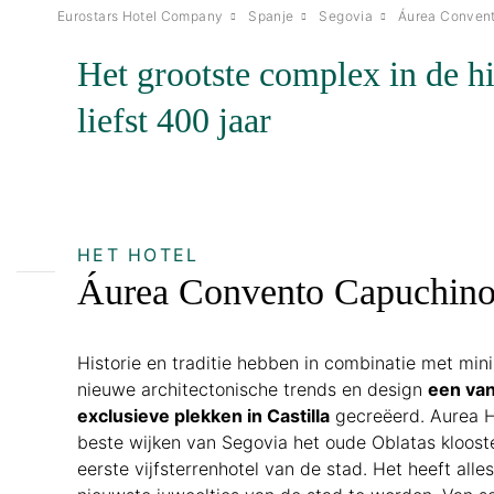
Eurostars Hotel Company
Spanje
Segovia
Áurea Conven
Het grootste complex in de h
liefst 400 jaar
HET HOTEL
Áurea Convento Capuchino
Historie en traditie hebben in combinatie met mini
nieuwe architectonische trends en design
een van
exclusieve plekken in Castilla
gecreëerd. Aurea H
beste wijken van Segovia het oude Oblatas kloos
eerste vijfsterrenhotel van de stad. Het heeft alle