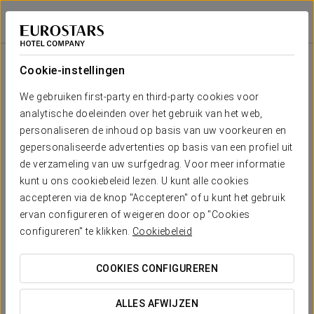
La Danza Rooftop Bar
Áurea Palacio de la Tinta
MÁLAGA
Inloggen bij Sta
Cookie-instellingen
La Danza Rooftop Bar bevindt zich op een van de meest
We gebruiken first-party en third-party cookies voor
bevoorrechte locaties van Áurea Palacio de la Tinta. Dit
panoramische dakterras, gelegen op de vierde verdieping
analytische doeleinden over het gebruik van het web,
van het gebouw, biedt een nieuwe manier om Málaga te
personaliseren de inhoud op basis van uw voorkeuren en
bewonderen, met de zee en de skyline van de stad als decor.
gepersonaliseerde advertenties op basis van een profiel uit
Een plek waar licht, uitzichten en sfeer samenkomen om de
de verzameling van uw surfgedrag. Voor meer informatie
perfecte setting te creëren om van de stad op hoogte te
kunt u ons cookiebeleid lezen. U kunt alle cookies
genieten.
accepteren via de knop "Accepteren" of u kunt het gebruik
ervan configureren of weigeren door op "Cookies
configureren" te klikken.
Cookiebeleid
COOKIES CONFIGUREREN
ALLES AFWIJZEN