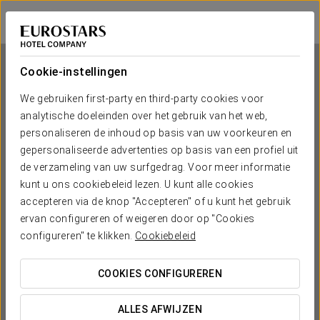
Crisol Belle Epoque
CANNES
Inloggen bij Sta
Cookie-instellingen
We gebruiken first-party en third-party cookies voor
analytische doeleinden over het gebruik van het web,
Crisol Belle Epoque
personaliseren de inhoud op basis van uw voorkeuren en
gepersonaliseerde advertenties op basis van een profiel uit
CANNES
de verzameling van uw surfgedrag. Voor meer informatie
kunt u ons cookiebeleid lezen. U kunt alle cookies
accepteren via de knop "Accepteren" of u kunt het gebruik
ervan configureren of weigeren door op "Cookies
configureren" te klikken.
Cookiebeleid
COOKIES CONFIGUREREN
WANNEER WIL JE GAAN?


ALLES AFWIJZEN