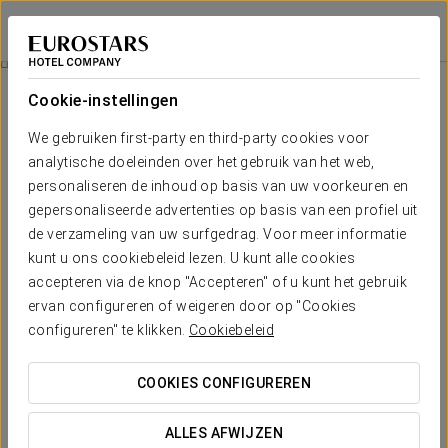
Crisol Belle Epoque
CANNES
Inloggen bij Sta
Kamers
Cookie-instellingen
Kamers
Het comfort en de rust die je
We gebruiken first-party en third-party cookies voor
nodig hebt
analytische doeleinden over het gebruik van het web,
personaliseren de inhoud op basis van uw voorkeuren en
gepersonaliseerde advertenties op basis van een profiel uit
Onze kamers zijn ontworpen om comfort, rust en een modern
de verzameling van uw surfgedrag. Voor meer informatie
design te bieden dat uitnodigt tot ontspanning. Lichte ruimtes,
functionele details en een gezellige sfeer creëren de perfecte plek
kunt u ons cookiebeleid lezen. U kunt alle cookies
om te ontspannen na het verkennen van de stad. Kies het
accepteren via de knop "Accepteren" of u kunt het gebruik
kamertype dat het beste bij je manier van reizen past en geniet
van je verblijf.
ervan configureren of weigeren door op "Cookies
configureren" te klikken.
Cookiebeleid
VERMELDENSWAARDIGE VOORZIENINGEN
COOKIES CONFIGUREREN
Aantal kamers
ALLES AFWIJZEN