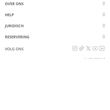
OVER ONS
Over Eurostars Hotel Company
HELP
Carrièremogelijkheden
Contact opnemen
JURIDISCH
Wedstrijden
Veelgestelde vragen (FAQ)
Juridische mededeling
Cookiebeleid
RESERVERING
Voorkomen van fraude
Gegevensbeschermingsbeleid
Mijn reservering
Toegankelijkheidsverklaring
VOLG ONS
Algemene voorwaarden
H-CO-00567
Klachtenformulier
RESERVEREN
Huisreglement
Toeristisch classificatiesysteem op basis van punten -
Bijlage II bij Wetsdecreet 13/2020 van 18 mei van de
Junta de Andalucía
© Eurostars Hotel Company 2026
Alle rechten voorbehouden