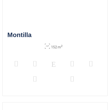
Montilla
2
152 m