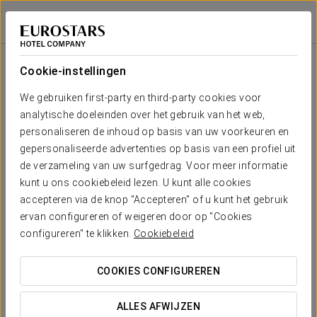
Crisol Jardines de Córdoba
CÓRDOBA
Inloggen bij Sta
Zaal
U-
Presidentiële
Schoolopstelling
Banket
Receptie
Theateropstell
Cabaret
opstelling
opstelling
Cookie-instellingen
Lucena
2
460 m
Jouw evenement in
We gebruiken first-party en third-party cookies voor
380
500
170
70
-
240
x m
analytische doeleinden over het gebruik van het web,
altura
personaliseren de inhoud op basis van uw voorkeuren en
Lucena A
gepersonaliseerde advertenties op basis van een profiel uit
2
186 m
120
160
50
30
-
75
de verzameling van uw surfgedrag. Voor meer informatie
x m
OFFERTE AANVRAGEN
kunt u ons cookiebeleid lezen. U kunt alle cookies
altura
accepteren via de knop "Accepteren" of u kunt het gebruik
Lucena B
ervan configureren of weigeren door op "Cookies
2
274 m
170
250
70
45
-
120
configureren" te klikken.
Cookiebeleid
x m
altura
COOKIES CONFIGUREREN
Montilla
2
152 m
130
160
110
60
-
190
x m
ALLES AFWIJZEN