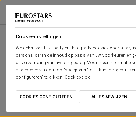
Eurostars Hotel Company
Spanje
Burgos
Crisol Mesón Del Cid
A
Cookie-instellingen
We gebruiken first-party en third-party cookies voor analyti
personaliseren de inhoud op basis van uw voorkeuren en gep
de verzameling van uw surfgedrag. Voor meer informatie kun
accepteren via de knop "Accepteren" of u kunt het gebruik 
configureren" te klikken.
Cookiebeleid
COOKIES CONFIGUREREN
ALLES AFWIJZEN