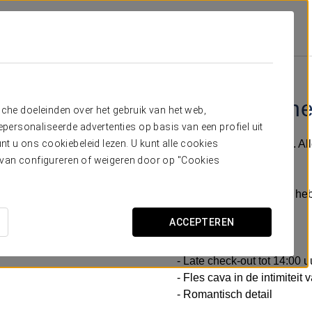
anbiedingen
Romantische Ervaring
€ 25
Romantische
sche doeleinden over het gebruik van het web,
ersonaliseerde advertenties op basis van een profiel uit
Details om te verrassen. Al
t u ons cookiebeleid lezen. U kunt alle cookies
de liefde.
ervan configureren of weigeren door op "Cookies
In Crisol Mesón del Cid he
partner te delen.
ACCEPTEREN
Inclusief:
- Late check-out tot 14:00 
- Fles cava in de intimiteit 
- Romantisch detail