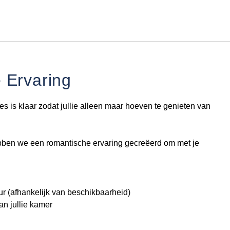
Nederlands
Inloggen bij Star Traveler of 
 Ervaring
les is klaar zodat jullie alleen maar hoeven te genieten van
bben we een romantische ervaring gecreëerd om met je
uur (afhankelijk van beschikbaarheid)
van jullie kamer