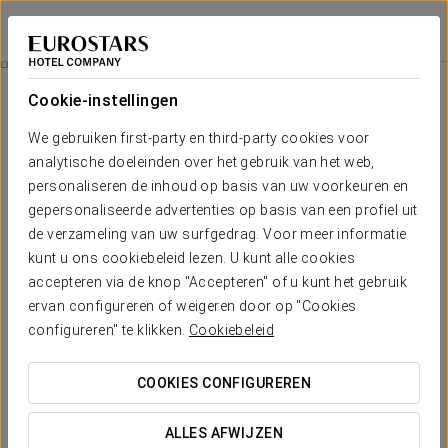
Crisol Suites Catalinas
BUENOS AIRES
Inloggen bij Sta
Stadsrondleiding
Cookie-instellingen
We gebruiken first-party en third-party cookies voor
analytische doeleinden over het gebruik van het web,
personaliseren de inhoud op basis van uw voorkeuren en
gepersonaliseerde advertenties op basis van een profiel uit
de verzameling van uw surfgedrag. Voor meer informatie
kunt u ons cookiebeleid lezen. U kunt alle cookies
accepteren via de knop "Accepteren" of u kunt het gebruik
ervan configureren of weigeren door op "Cookies
70 USD + TVA
Stadsrondleiding
configureren" te klikken.
Cookiebeleid
Ontdek de schoonheid en magie van Buenos Aires tijdens
COOKIES CONFIGUREREN
een complete panoramische tour door de meest iconische
wijken van de stad.
ALLES AFWIJZEN