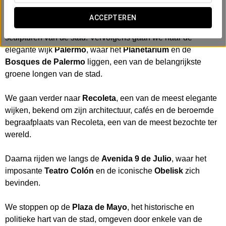
Vertrekkend vanuit het hotel maken we een eerste stop bij
ACCEPTEREN
de
Floralis Genérica
, een van de meest iconische
sculpturen van de stad. Vervolgens gaan we naar de
elegante wijk
Palermo
, waar het
Planetarium
en de
Bosques de Palermo
liggen, een van de belangrijkste
groene longen van de stad.
We gaan verder naar
Recoleta
, een van de meest elegante
wijken, bekend om zijn architectuur, cafés en de beroemde
begraafplaats van Recoleta, een van de meest bezochte ter
wereld.
Daarna rijden we langs de
Avenida 9 de Julio
, waar het
imposante
Teatro Colón
en de iconische
Obelisk
zich
bevinden.
We stoppen op de
Plaza de Mayo
, het historische en
politieke hart van de stad, omgeven door enkele van de