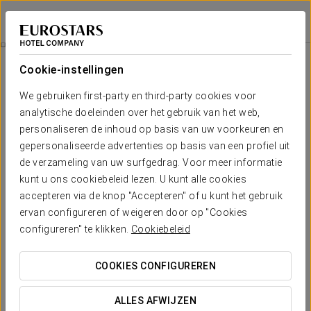
Eurostars Conquistador
CÓRDOBA
Inloggen bij Sta
Kamers
Cookie-instellingen
Kamers
Het comfort en de rust die je nodig
We gebruiken first-party en third-party cookies voor
hebt
analytische doeleinden over het gebruik van het web,
personaliseren de inhoud op basis van uw voorkeuren en
gepersonaliseerde advertenties op basis van een profiel uit
Het Eurostars Conquistador beschikt over 130 rustige en
de verzameling van uw surfgedrag. Voor meer informatie
comfortabele kamers, volledig uitgerust en gedecoreerd met
motieven uit de Mozarabische architectuur uit het
kunt u ons cookiebeleid lezen. U kunt alle cookies
kalifaattijdperk, onder andere voorzien van satelliet-tv, WiFi, een
accepteren via de knop "Accepteren" of u kunt het gebruik
bureau, een minibar en een haardroger.
ervan configureren of weigeren door op "Cookies
Er zijn 3 junior suites, waarvan sommige met een kingsize bed
en sfeervol uitzicht op de binnenplaats of de moskee, ideaal
configureren" te klikken.
Cookiebeleid
om uw partner te verrassen.
COOKIES CONFIGUREREN
VERMELDENSWAARDIGE VOORZIENINGEN
ALLES AFWIJZEN