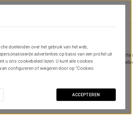
Faciliteiten En Service
Horeca
Horeca
sche doeleinden over het gebruik van het web,
ersonaliseerde advertenties op basis van een profiel uit
o Alto van Lissabon uitstraalt is nog beter voelbaar in het aparte
t u ons cookiebeleid lezen. U kunt alle cookies
t terras. U kunt in dit charmante hotel genieten van de internat
ervan configureren of weigeren door op "Cookies
een selectie uit de allerbeste Portugese recepten.
ACCEPTEREN