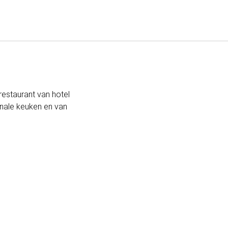
Nederlands
Inloggen bij Star Traveler of 
 restaurant van hotel
ionale keuken en van