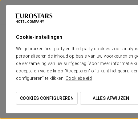
Eurostars Hotel Company
Portugal
Lisboa
Eurostars Das Letras
Cookie-instellingen
We gebruiken first-party en third-party cookies voor analyti
personaliseren de inhoud op basis van uw voorkeuren en gep
De rust die de Bairr
de verzameling van uw surfgedrag. Voor meer informatie kun
Das Letras en op he
accepteren via de knop "Accepteren" of u kunt het gebruik 
configureren" te klikken.
Cookiebeleid
COOKIES CONFIGUREREN
ALLES AFWIJZEN