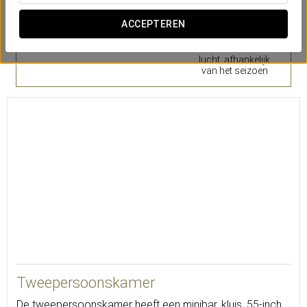
ACCEPTEREN
Kluis
Wekdienst
Warme of koude
lucht, afhankelijk
van het seizoen
Tweepersoonskamer
De tweepersoonskamer heeft een minibar, kluis, 55-inch