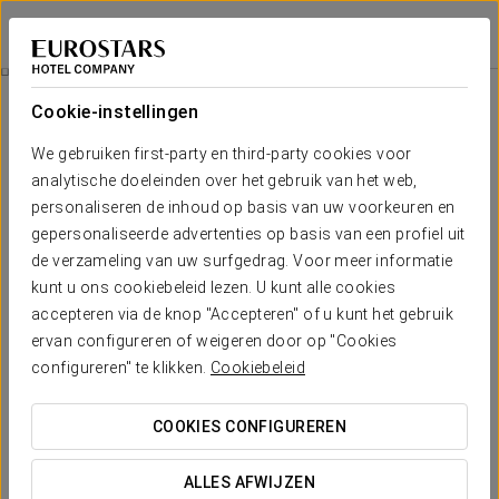
Eurostars Diana Palace
PALENCIA
Inloggen bij Sta
Kamers
Cookie-instellingen
Kamers
Het comfort en de rust die je nodig
We gebruiken first-party en third-party cookies voor
hebt
analytische doeleinden over het gebruik van het web,
personaliseren de inhoud op basis van uw voorkeuren en
gepersonaliseerde advertenties op basis van een profiel uit
Het Eurostars Diana Palace hotel heeft 65 gezellige, functionele
de verzameling van uw surfgedrag. Voor meer informatie
en warme kamers, aangenaam gedecoreerd met hout en
marmer. Ze hebben allemaal voorzieningen zoals: smart-tv met
kunt u ons cookiebeleid lezen. U kunt alle cookies
gratis toegang tot Samsung-tv, koffiezetapparaat en gratis wifi-
accepteren via de knop "Accepteren" of u kunt het gebruik
verbinding. Bovendien zal de rest vol zitten omdat elke kamer
ervan configureren of weigeren door op "Cookies
geluiddicht is en sommige een prachtig terras hebben.
configureren" te klikken.
Cookiebeleid
VERMELDENSWAARDIGE VOORZIENINGEN
COOKIES CONFIGUREREN
Aantal kamers
ALLES AFWIJZEN