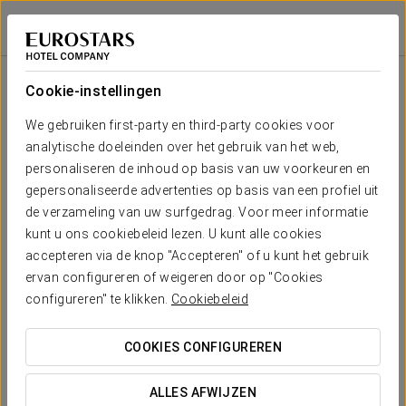
Eurostars Diana Palace
PALENCIA
Inloggen bij Sta
Zaal
U-
Presidentiële
Schoolopstelling
Banket
Receptie
Theateropstell
Cabaret
opstelling
opstelling
Cookie-instellingen
MIRÓ
2
60 m
Jouw evenement in
We gebruiken first-party en third-party cookies voor
30
48
46
24
23
33
x m
analytische doeleinden over het gebruik van het web,
altura
personaliseren de inhoud op basis van uw voorkeuren en
VELÁZQUEZ
gepersonaliseerde advertenties op basis van een profiel uit
2
108 m
60
95
92
47
45
65
de verzameling van uw surfgedrag. Voor meer informatie
x m
OFFERTE AANVRAGEN
kunt u ons cookiebeleid lezen. U kunt alle cookies
altura
accepteren via de knop "Accepteren" of u kunt het gebruik
MIRÓ +
ervan configureren of weigeren door op "Cookies
VELÁZQUEZ
configureren" te klikken.
Cookiebeleid
2
90
143
138
71
68
98
168 m
x m
altura
COOKIES CONFIGUREREN
ALLES AFWIJZEN