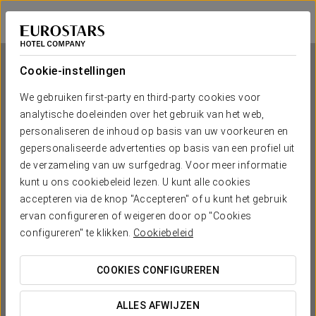
Eurostars Grand Central
MÜNCHEN
Inloggen bij Sta
Cookie-instellingen
We gebruiken first-party en third-party cookies voor
analytische doeleinden over het gebruik van het web,
Eurostars Grand Central
personaliseren de inhoud op basis van uw voorkeuren en
gepersonaliseerde advertenties op basis van een profiel uit
MÜNCHEN
de verzameling van uw surfgedrag. Voor meer informatie
kunt u ons cookiebeleid lezen. U kunt alle cookies
accepteren via de knop "Accepteren" of u kunt het gebruik
ervan configureren of weigeren door op "Cookies
configureren" te klikken.
Cookiebeleid
COOKIES CONFIGUREREN
WANNEER WIL JE GAAN?


ALLES AFWIJZEN