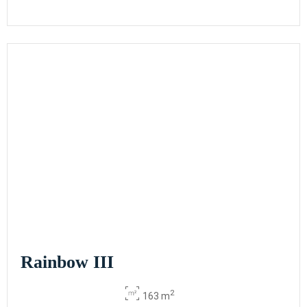
Rainbow III
2
163 m