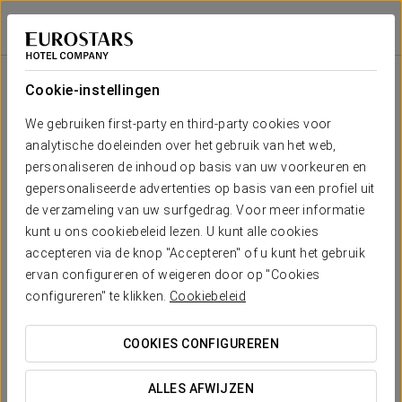
Eurostars Grand Central
MÜNCHEN
Inloggen bij Sta
Zaal
U-
Presidentiële
Schoolopstelling
Banket
Receptie
Theateropstell
Cabaret
opstelling
opstelling
Cookie-instellingen
Conference
Suite
Jouw evenement in
We gebruiken first-party en third-party cookies voor
2
-
-
-
-
8
-
85 m
analytische doeleinden over het gebruik van het web,
x m
altura
personaliseren de inhoud op basis van uw voorkeuren en
gepersonaliseerde advertenties op basis van een profiel uit
Orange
de verzameling van uw surfgedrag. Voor meer informatie
2
53 m
30
40
24
16
16
32
OFFERTE AANVRAGEN
kunt u ons cookiebeleid lezen. U kunt alle cookies
x m
altura
accepteren via de knop "Accepteren" of u kunt het gebruik
ervan configureren of weigeren door op "Cookies
Purple
configureren" te klikken.
Cookiebeleid
2
99 m
50
90
44
28
26
68
x m
altura
COOKIES CONFIGUREREN
Rainbow I
2
66 m
ALLES AFWIJZEN
40
50
32
20
22
48