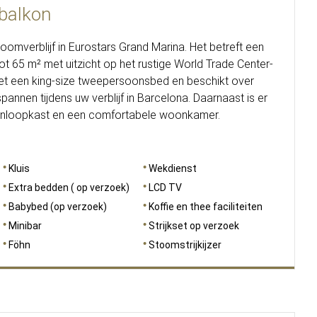
 balkon
omverblijf in Eurostars Grand Marina. Het betreft een
ot 65 m² met uitzicht op het rustige World Trade Center-
t met een king-size tweepersoonsbed en beschikt over
annen tijdens uw verblijf in Barcelona. Daarnaast is er
n inloopkast en een comfortabele woonkamer.
Kluis
Wekdienst
Extra bedden ( op verzoek)
LCD TV
Babybed (op verzoek)
Koffie en thee faciliteiten
Minibar
Strijkset op verzoek
Föhn
Stoomstrijkijzer