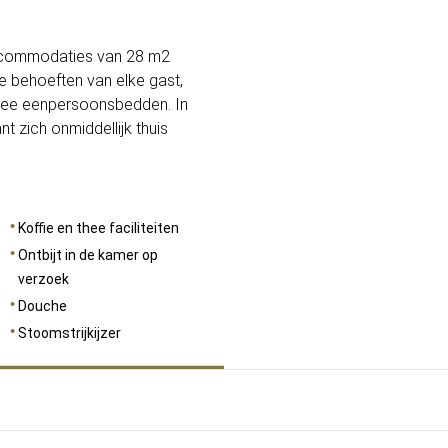
AFMETINGEN
28
accommodaties van 28 m2
le behoeften van elke gast,
wee eenpersoonsbedden. In
t zich onmiddellijk thuis
Koffie en thee faciliteiten
Ontbijt in de kamer op
verzoek
Douche
Stoomstrijkijzer