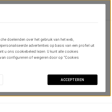
a
Kamers
dig hebt
sche doeleinden over het gebruik van het web,
ersonaliseerde advertenties op basis van een profiel uit
amers, gelegen in een 8-verdiepingen tellend gebouw in de
t u ons cookiebeleid lezen. U kunt alle cookies
 244 tweepersoonskamers en 47 suites. Het zijn avant-
ervan configureren of weigeren door op "Cookies
gische innovaties bevatten en maximaal comfort
eke en originele service: het kussenmenu, waarmee ze het
ACCEPTEREN
n, nobele houtsoorten en hoogwaardige stoffen, en bieden
nie met de mediterrane omgeving die hen verwelkomt.