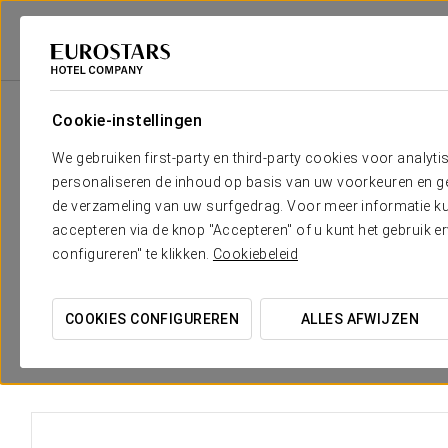
Eurostars Hotel Company
Spanje
Barcelona
Eurostars Grand Marin
Cookie-instellingen
Het comfort en de rust die je no
We gebruiken first-party en third-party cookies voor analyti
personaliseren de inhoud op basis van uw voorkeuren en gep
Het
Eurostars Grand Marina
beschikt over in totaal 291 k
de verzameling van uw surfgedrag. Voor meer informatie kun
vorm van een transatlantisch schip. Het aanbod bestaat uit
accepteren via de knop "Accepteren" of u kunt het gebruik 
gardistische luxe accommodaties die de nieuwste technolo
configureren" te klikken.
Cookiebeleid
garanderen. In deze lijn biedt het hotel zijn gasten een uni
meest geschikte model voor hun rust kunnen kiezen.
COOKIES CONFIGUREREN
ALLES AFWIJZEN
De kamers zijn elegant en sober ingericht, met warme tinte
een zorgvuldige aandacht voor details, in duidelijke harmo