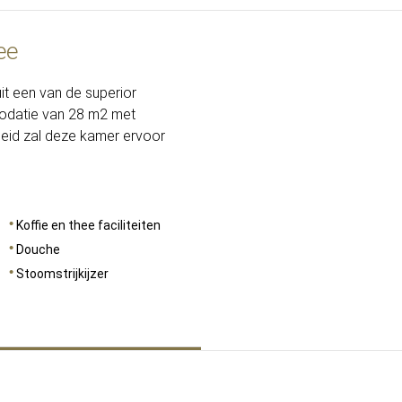
ee
AFMETINGEN
28
it een van de superior
odatie van 28 m2 met
heid zal deze kamer ervoor
Koffie en thee faciliteiten
Douche
Stoomstrijkijzer