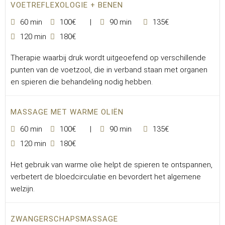
VOETREFLEXOLOGIE + BENEN
60 min
100€
90 min
135€
120 min
180€
Therapie waarbij druk wordt uitgeoefend op verschillende
punten van de voetzool, die in verband staan met organen
en spieren die behandeling nodig hebben.
MASSAGE MET WARME OLIËN
60 min
100€
90 min
135€
120 min
180€
Het gebruik van warme olie helpt de spieren te ontspannen,
verbetert de bloedcirculatie en bevordert het algemene
welzijn.
ZWANGERSCHAPSMASSAGE