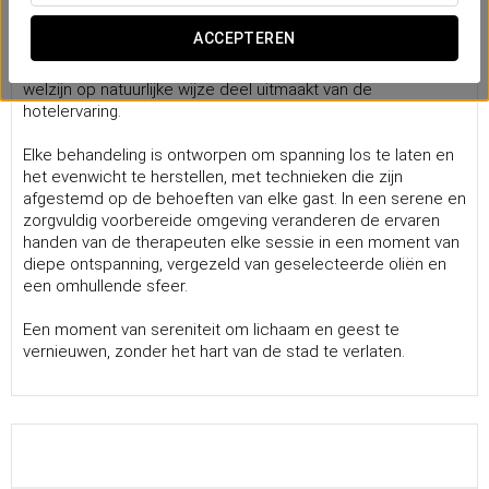
Massages
ACCEPTEREN
De massageservice van Eurostars Grand Marina biedt
een
oase van rust
in het hart van de haven van Barcelona, waar
welzijn op natuurlijke wijze deel uitmaakt van de
hotelervaring.
Elke behandeling is ontworpen om spanning los te laten en
het evenwicht te herstellen, met technieken die zijn
afgestemd op de behoeften van elke gast. In een serene en
zorgvuldig voorbereide omgeving veranderen de ervaren
handen van de therapeuten elke sessie in een moment van
diepe ontspanning, vergezeld van geselecteerde oliën en
een omhullende sfeer.
Een moment van sereniteit om lichaam en geest te
vernieuwen, zonder het hart van de stad te verlaten.