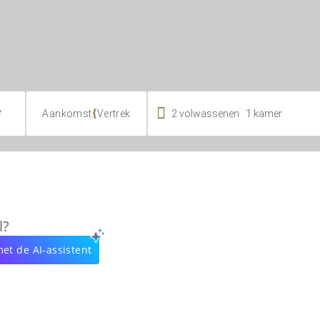

.
{
2
volwassenen
1
kamer
Aankomst
Vertrek
l?
et de AI-assistent