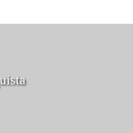
Nederlands
Inloggen bij Star Traveler of 
uista