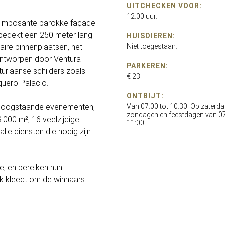
UITCHECKEN VOOR:
12:00 uur.
n imposante barokke façade
 bedekt een 250 meter lang
HUISDIEREN:
aire binnenplaatsen, het
Niet toegestaan.
ontworpen door Ventura
PARKEREN:
uriaanse schilders zoals
€ 23
uero Palacio.
ONTBIJT:
r hoogstaande evenementen,
Van 07:00 tot 10:30. Op zaterda
zondagen en feestdagen van 07
000 m², 16 veelzijdige
11:00.
lle diensten die nodig zijn
ie, en bereiken hun
ijk kleedt om de winnaars