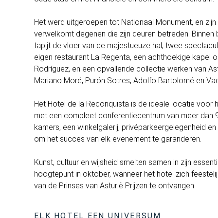
Het werd uitgeroepen tot Nationaal Monument, en zij
verwelkomt degenen die zijn deuren betreden. Binnen
tapijt de vloer van de majestueuze hal, twee spectacul
eigen restaurant La Regenta, een achthoekige kapel 
Rodríguez, en een opvallende collectie werken van Ast
Mariano Moré, Purón Sotres, Adolfo Bartolomé en Vaq
Het Hotel de la Reconquista is de ideale locatie voo
met een compleet conferentiecentrum van meer dan 9.
kamers, een winkelgalerij, privéparkeergelegenheid en a
om het succes van elk evenement te garanderen.
Kunst, cultuur en wijsheid smelten samen in zijn essent
hoogtepunt in oktober, wanneer het hotel zich feestel
van de Prinses van Asturië Prijzen te ontvangen.
ELK HOTEL EEN UNIVERSUM